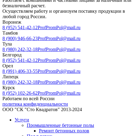
Работаем с компаниями и частными лицами за наличный или
безналичный расчет.
Осуществляем работу и организуем поставку продукции в
любой город России.
Воронеж
8 (952) 541-42-12
ProfPromPol@mail.ru
Тамбов
8 (900) 946-66-23
ProfPromPol@mail.ru
Тула
8 (980) 242-32-18
ProfPromPol@mail.ru
Белгород
8 (952) 541-42-12
ProfPromPol@mail.ru
Орел
8 (991) 406-33-55
ProfPromPol@mail.ru
Липецк
8 (980) 242-32-18
ProfPromPol@mail.ru
Курск
8 (952) 102-26-62
ProfPromPol@mail.ru
Работаем по всей России
политика конфиденциальности
ООО "СК "Сто Квадратов" 2013-2024
Услуги
Промышленные бетонные полы
Ремонт бетонных полов