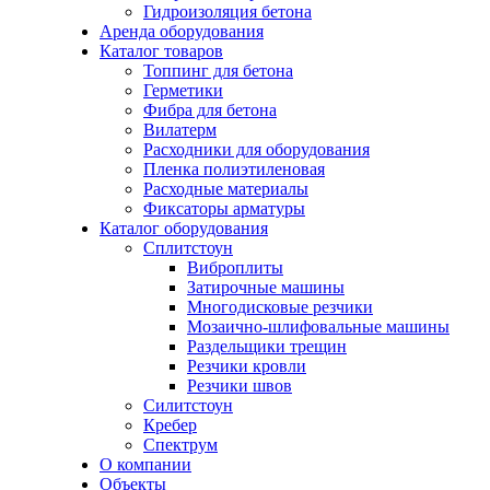
Гидроизоляция бетона
Аренда оборудования
Каталог товаров
Топпинг для бетона
Герметики
Фибра для бетона
Вилатерм
Расходники для оборудования
Пленка полиэтиленовая
Расходные материалы
Фиксаторы арматуры
Каталог оборудования
Сплитстоун
Виброплиты
Затирочные машины
Многодисковые резчики
Мозаично-шлифовальные машины
Раздельщики трещин
Резчики кровли
Резчики швов
Силитстоун
Кребер
Спектрум
О компании
Объекты