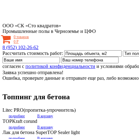
ООО «СК «Сто квадратов»
Промышленные полы в Черноземье и ЦФО
0 товаров
0
Р
8 (952) 102-26-62
Рассчитать стоимость работ:
согласен с
политикой конфиденциальности
и условиями обраб
Заявка успешно отправлена!
Ошибка, проверьте данные и отправьте еще раз, либо возможно 
Топпинг для бетона
Litec PRO(пропитка-упрочнитель)
подробнее
В корзину
TOPKraft corund
подробнее
В корзину
Лак для бетона SuperTOP Sealer light
подробнее
В корзину