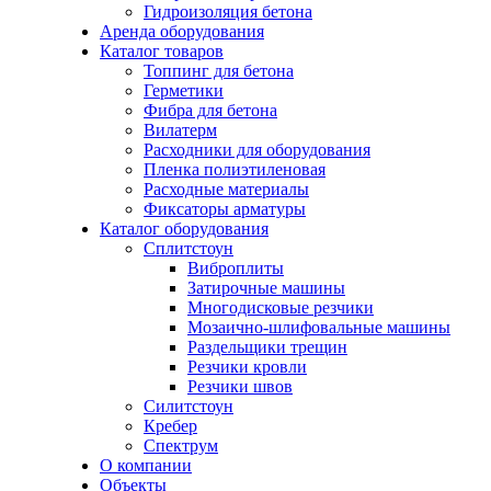
Гидроизоляция бетона
Аренда оборудования
Каталог товаров
Топпинг для бетона
Герметики
Фибра для бетона
Вилатерм
Расходники для оборудования
Пленка полиэтиленовая
Расходные материалы
Фиксаторы арматуры
Каталог оборудования
Сплитстоун
Виброплиты
Затирочные машины
Многодисковые резчики
Мозаично-шлифовальные машины
Раздельщики трещин
Резчики кровли
Резчики швов
Силитстоун
Кребер
Спектрум
О компании
Объекты