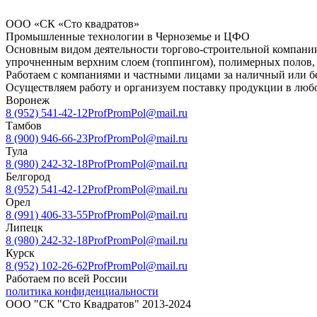
ООО «СК «Сто квадратов»
Промышленные технологии в Черноземье и ЦФО
Основным видом деятельности торгово-строительной компании
упрочненным верхним слоем (топпингом), полимерных полов, 
Работаем с компаниями и частными лицами за наличный или б
Осуществляем работу и организуем поставку продукции в любо
Воронеж
8 (952) 541-42-12
ProfPromPol@mail.ru
Тамбов
8 (900) 946-66-23
ProfPromPol@mail.ru
Тула
8 (980) 242-32-18
ProfPromPol@mail.ru
Белгород
8 (952) 541-42-12
ProfPromPol@mail.ru
Орел
8 (991) 406-33-55
ProfPromPol@mail.ru
Липецк
8 (980) 242-32-18
ProfPromPol@mail.ru
Курск
8 (952) 102-26-62
ProfPromPol@mail.ru
Работаем по всей России
политика конфиденциальности
ООО "СК "Сто Квадратов" 2013-2024