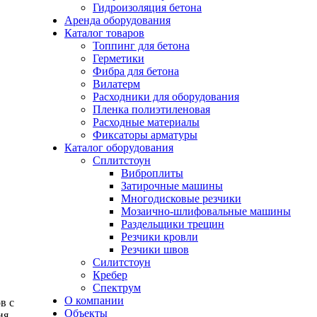
Гидроизоляция бетона
Аренда оборудования
Каталог товаров
Топпинг для бетона
Герметики
Фибра для бетона
Вилатерм
Расходники для оборудования
Пленка полиэтиленовая
Расходные материалы
Фиксаторы арматуры
Каталог оборудования
Сплитстоун
Виброплиты
Затирочные машины
Многодисковые резчики
Мозаично-шлифовальные машины
Раздельщики трещин
Резчики кровли
Резчики швов
Силитстоун
Кребер
Спектрум
О компании
в с
Объекты
ия.