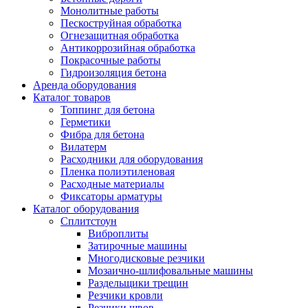
Монолитные работы
Пескоструйная обработка
Огнезащитная обработка
Антикоррозийная обработка
Покрасочные работы
Гидроизоляция бетона
Аренда оборудования
Каталог товаров
Топпинг для бетона
Герметики
Фибра для бетона
Вилатерм
Расходники для оборудования
Пленка полиэтиленовая
Расходные материалы
Фиксаторы арматуры
Каталог оборудования
Сплитстоун
Виброплиты
Затирочные машины
Многодисковые резчики
Мозаично-шлифовальные машины
Раздельщики трещин
Резчики кровли
Резчики швов