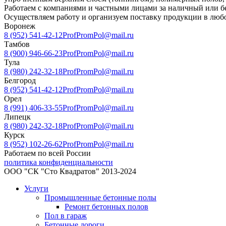
Работаем с компаниями и частными лицами за наличный или б
Осуществляем работу и организуем поставку продукции в любо
Воронеж
8 (952) 541-42-12
ProfPromPol@mail.ru
Тамбов
8 (900) 946-66-23
ProfPromPol@mail.ru
Тула
8 (980) 242-32-18
ProfPromPol@mail.ru
Белгород
8 (952) 541-42-12
ProfPromPol@mail.ru
Орел
8 (991) 406-33-55
ProfPromPol@mail.ru
Липецк
8 (980) 242-32-18
ProfPromPol@mail.ru
Курск
8 (952) 102-26-62
ProfPromPol@mail.ru
Работаем по всей России
политика конфиденциальности
ООО "СК "Сто Квадратов" 2013-2024
Услуги
Промышленные бетонные полы
Ремонт бетонных полов
Пол в гараж
Бетонные дороги