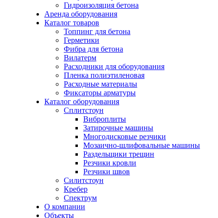
Гидроизоляция бетона
Аренда оборудования
Каталог товаров
Топпинг для бетона
Герметики
Фибра для бетона
Вилатерм
Расходники для оборудования
Пленка полиэтиленовая
Расходные материалы
Фиксаторы арматуры
Каталог оборудования
Сплитстоун
Виброплиты
Затирочные машины
Многодисковые резчики
Мозаично-шлифовальные машины
Раздельщики трещин
Резчики кровли
Резчики швов
Силитстоун
Кребер
Спектрум
О компании
Объекты