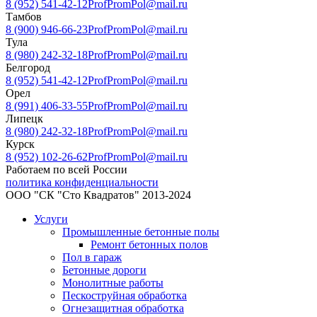
8 (952) 541-42-12
ProfPromPol@mail.ru
Тамбов
8 (900) 946-66-23
ProfPromPol@mail.ru
Тула
8 (980) 242-32-18
ProfPromPol@mail.ru
Белгород
8 (952) 541-42-12
ProfPromPol@mail.ru
Орел
8 (991) 406-33-55
ProfPromPol@mail.ru
Липецк
8 (980) 242-32-18
ProfPromPol@mail.ru
Курск
8 (952) 102-26-62
ProfPromPol@mail.ru
Работаем по всей России
политика конфиденциальности
ООО "СК "Сто Квадратов" 2013-2024
Услуги
Промышленные бетонные полы
Ремонт бетонных полов
Пол в гараж
Бетонные дороги
Монолитные работы
Пескоструйная обработка
Огнезащитная обработка