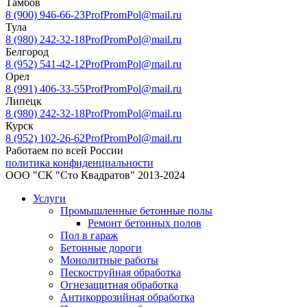
Тамбов
8 (900) 946-66-23
ProfPromPol@mail.ru
Тула
8 (980) 242-32-18
ProfPromPol@mail.ru
Белгород
8 (952) 541-42-12
ProfPromPol@mail.ru
Орел
8 (991) 406-33-55
ProfPromPol@mail.ru
Липецк
8 (980) 242-32-18
ProfPromPol@mail.ru
Курск
8 (952) 102-26-62
ProfPromPol@mail.ru
Работаем по всей России
политика конфиденциальности
ООО "СК "Сто Квадратов" 2013-2024
Услуги
Промышленные бетонные полы
Ремонт бетонных полов
Пол в гараж
Бетонные дороги
Монолитные работы
Пескоструйная обработка
Огнезащитная обработка
Антикоррозийная обработка