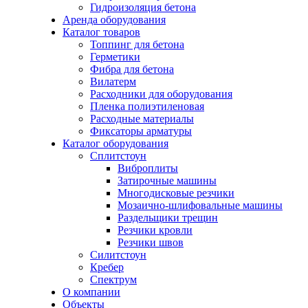
Гидроизоляция бетона
Аренда оборудования
Каталог товаров
Топпинг для бетона
Герметики
Фибра для бетона
Вилатерм
Расходники для оборудования
Пленка полиэтиленовая
Расходные материалы
Фиксаторы арматуры
Каталог оборудования
Сплитстоун
Виброплиты
Затирочные машины
Многодисковые резчики
Мозаично-шлифовальные машины
Раздельщики трещин
Резчики кровли
Резчики швов
Силитстоун
Кребер
Спектрум
О компании
Объекты