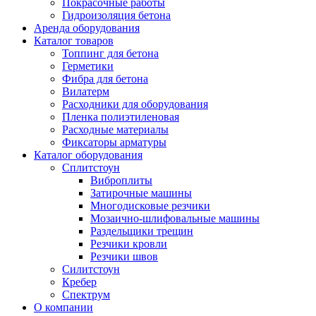
Покрасочные работы
Гидроизоляция бетона
Аренда оборудования
Каталог товаров
Топпинг для бетона
Герметики
Фибра для бетона
Вилатерм
Расходники для оборудования
Пленка полиэтиленовая
Расходные материалы
Фиксаторы арматуры
Каталог оборудования
Сплитстоун
Виброплиты
Затирочные машины
Многодисковые резчики
Мозаично-шлифовальные машины
Раздельщики трещин
Резчики кровли
Резчики швов
Силитстоун
Кребер
Спектрум
О компании