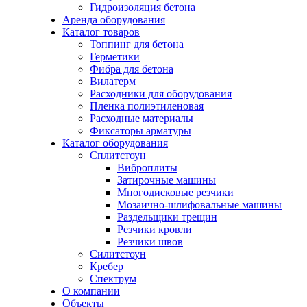
Гидроизоляция бетона
Аренда оборудования
Каталог товаров
Топпинг для бетона
Герметики
Фибра для бетона
Вилатерм
Расходники для оборудования
Пленка полиэтиленовая
Расходные материалы
Фиксаторы арматуры
Каталог оборудования
Сплитстоун
Виброплиты
Затирочные машины
Многодисковые резчики
Мозаично-шлифовальные машины
Раздельщики трещин
Резчики кровли
Резчики швов
Силитстоун
Кребер
Спектрум
О компании
Объекты