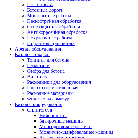
Пол в гараж
Бетонные дороги
Монолитные работы
Пескоструйная обработка
Огнезащитная обработка
Антикоррозийная обработка
Покрасочные работы
Гидроизоляция бетона
Аренда оборудования
Каталог товаров
Топпинг для бетона
Герметики
Фибра для бетона
Вилатерм
Расходники для оборудования
Пленка полиэтиленовая
Расходные материалы
Фиксаторы арматуры
Каталог оборудования
Сплитстоун
Виброплиты
Затирочные машины
Многодисковые резчики
Мозаично-шлифовальные машины
Раздельщики трещин