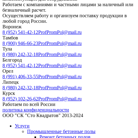
Работаем с компаниями и частными лицами за наличный или
безналичный расчет.
Осуществляем работу и организуем поставку продукции в
любой город России.
Воронеж
8 (952) 541-42-12
ProfPromPol@mail.ru
Тамбов
8 (900) 946-66-23
ProfPromPol@mail.ru
Тула
8 (980) 242-32-18
ProfPromPol@mail.ru
Белгород
8 (952) 541-42-12
ProfPromPol@mail.ru
Орел
8 (991) 406-33-55
ProfPromPol@mail.ru
Липецк
8 (980) 242-32-18
ProfPromPol@mail.ru
Курск
8 (952) 102-26-62
ProfPromPol@mail.ru
Работаем по всей России
политика конфиденциальности
ООО "СК "Сто Квадратов" 2013-2024
Услуги
Промышленные бетонные полы
Ремонт бетонных полов